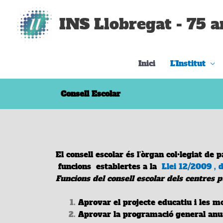
Vés
al
INS Llobregat - 75 a
contingut
Inici
L’Institut
Consell Escolar
El consell
escolar
és l’òrgan col•legiat de 
funcions establertes a la
Llei 12/2009 , d
Funcions del consell escolar dels centres p
Aprovar el projecte educatiu i les m
Aprovar la programació
general
anu