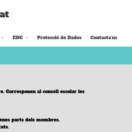
at
EDC
Protecció de Dades
Contacta’ns
re. Corresponen al consell escolar les
uenes parts dels
membres
.
ats.