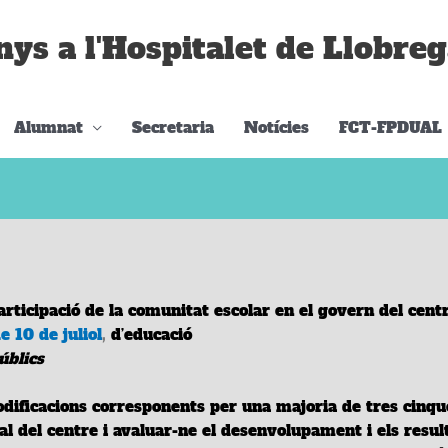
nys a l'Hospitalet de Llobreg
Alumnat
Secretaria
Notícies
FCT-FPDUAL
participació de la comunitat escolar en el govern del cent
e 10 de juliol
,
d’educació
úblics
odificacions corresponents per una majoria de tres cinq
al
del
centre
i avaluar-ne el desenvolupament i els result