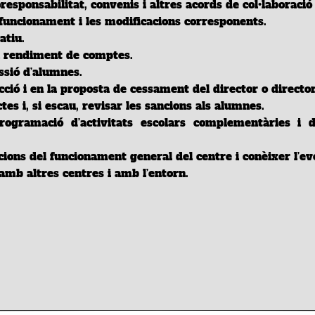
responsabilitat, convenis i altres acords
de col
•laboració
 funcionament i les modificacions corresponents.
tiu.
el rendiment de comptes.
ssió d’alumnes.
ció i en la
proposta
de cessament del director o director
tes i, si escau,
revisar
les sancions als alumnes.
ogramació d’activitats escolars complementàries i d’a
uacions del funcionament general del centre i conèixer l’e
 amb altres centres i amb l’entorn.