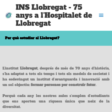
Vés
Men
INS Llobregat - 75
al
anys a l'Hospitalet de
contingut
prin
Llobregat
Per què estudiar al Llobregat?
L’institut
Llobregat
, després de més de 70 anys d’història,
s’ha adaptat a tots els temps i tots els models de societat i
ha esdevingut un institut d’avantguarda i innovació amb
un sol objectiu:
formar persones per construir futur
.
Perquè cada any les nostres aules s’omplen d’estudiants
que ens aporten una riquesa única que neix de la
diversitat.