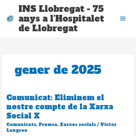
Vés
Me
INS Llobregat - 75
al
anys a l'Hospitalet
contingut
prin
de Llobregat
gener de 2025
Comunicat: Eliminem el
Comunicat:
Eliminem
nostre compte de la Xarxa
el
Social X
nostre
compte
Comunicats
,
Premsa
,
Xarxes socials
/
Victor
de
Langreo