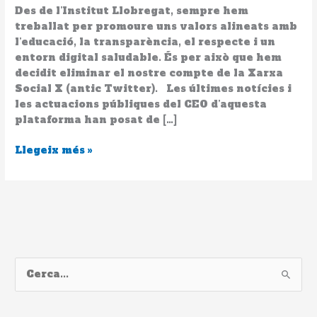
la
Des de l’Institut Llobregat, sempre hem
Xarxa
treballat per promoure uns valors alineats amb
Social
l’educació, la transparència, el respecte i un
X
entorn digital saludable. És per això que hem
decidit eliminar el nostre compte de la Xarxa
Social X (antic Twitter). Les últimes notícies i
les actuacions públiques del CEO d’aquesta
plataforma han posat de […]
Llegeix més »
C
e
r