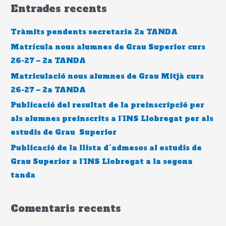
Entrades recents
c
a
Tràmits pendents secretaria 2a TANDA
:
Matrícula nous alumnes de Grau Superior curs
26-27 – 2a TANDA
Matriculació nous alumnes de Grau Mitjà curs
26-27 – 2a TANDA
Publicació del resultat de la preinscripció per
als alumnes preinscrits a l’INS Llobregat per als
estudis de Grau Superior
Publicació de la llista d´admesos al estudis de
Grau Superior a l’INS Llobregat a la segona
tanda
Comentaris recents