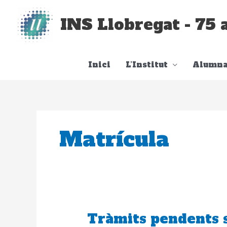
Vés
al
INS Llobregat - 75 
contingut
Inici
L’Institut
Alumna
Matrícula
Tràmits pendents 
Tràmits