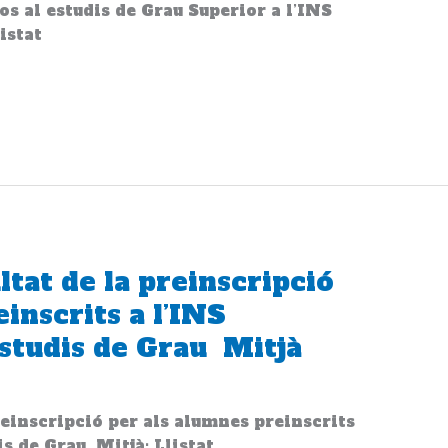
os al estudis de Grau Superior a l’INS
istat
ltat de la preinscripció
inscrits a l’INS
estudis de Grau Mitjà
reinscripció per als alumnes preinscrits
is de Grau Mitjà: Llistat