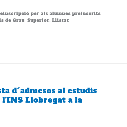
reinscripció per als alumnes preinscrits
is de Grau Superior: Llistat
ista d´admesos al estudis
l’INS Llobregat a la