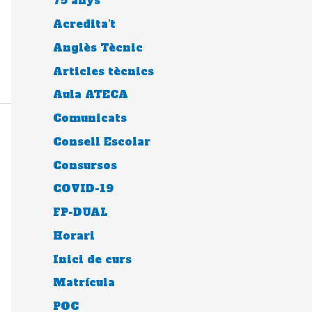
75 anys
Acredita't
Anglès Tècnic
Articles tècnics
Aula ATECA
Comunicats
Consell Escolar
Consursos
COVID-19
FP-DUAL
Horari
Inici de curs
Matrícula
POC