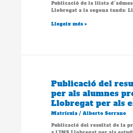
al
Publicació de la llista d´admes
estudis
Llobregat a la segona tanda: Ll
de
Llegeix més »
Grau
Superior
a
l’INS
Llobregat
a
la
segona
tanda
Publicació del resu
Publicació
del
per als alumnes pre
resultat
Llobregat per als 
de
la
Matrícula
/
Alberto Serrano
preinscripció
per
Publicació del resultat de la p
als
a l’INS Llobregat per als estud