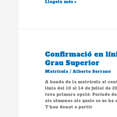
Llegeix més »
Grau
Mitjà
a
l’INS
Llobregat
a
la
segona
tanda
Confirmació en líni
Confirmació
en
Grau Superior
línia
Matrícula
/
Alberto Serrano
per
a
A banda de la matrícula al cen
Grau
línia del 10 al 14 de juliol de
Mitjà
teva primera opció: Període de
i
als alumnes als quals se us ha 
Grau
T’han donat a partir
Superior