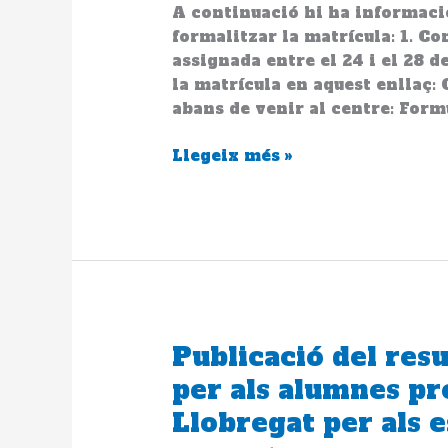
A continuació hi ha informació
Mitjà
formalitzar la matrícula: 1. Co
curs
assignada entre el 24 i el 28 d
26-
la matrícula en aquest enllaç: 
27
abans de venir al centre: Formu
–
2a
Llegeix més »
TANDA
Publicació del resu
Publicació
del
per als alumnes pre
resultat
Llobregat per als 
de
la