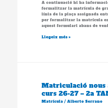
A continuació hi ha informació
Superior
formalitzar la matrícula de gra
curs
línia de la plaça assignada entr
26-
per formalitzar la matrícula en
27
aquest formulari abans de veni
–
2a
Llegeix més »
TANDA
Matriculació nous
Matriculació
nous
curs 26-27 – 2a T
alumnes
Matrícula
/
Alberto Serrano
de
Grau