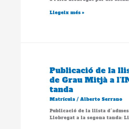
alumnes
Llegeix més »
preinscrits
a
l’INS
Llobregat
per
als
estudis
de
Grau
Publicació de la ll
Publicació
Mitjà
de
de Grau Mitjà a l’
la
tanda
llista
d
Matrícula
/
Alberto Serrano
´admesos
al
Publicació de la llista d´admes
estudis
Llobregat a la segona tanda: Ll
de