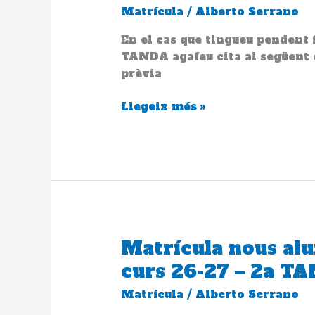
pendents
Matrícula
/
Alberto Serrano
secretaria
2a
En el cas que tingueu pendent f
TANDA
TANDA agafeu cita al següent e
prèvia
Llegeix més »
Matrícula nous al
Matrícula
nous
curs 26-27 – 2a T
alumnes
Matrícula
/
Alberto Serrano
de
Grau