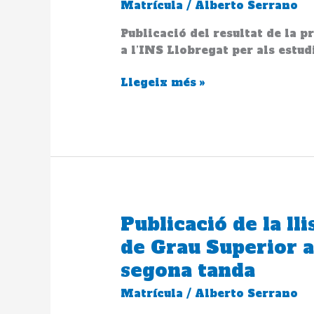
Matrícula
/
Alberto Serrano
preinscripció
per
Publicació del resultat de la p
als
a l’INS Llobregat per als estud
alumnes
Llegeix més »
preinscrits
a
l’INS
Llobregat
per
als
estudis
de
Grau
Publicació de la ll
Publicació
Superior
de
de Grau Superior a 
la
segona tanda
llista
d
Matrícula
/
Alberto Serrano
´admesos