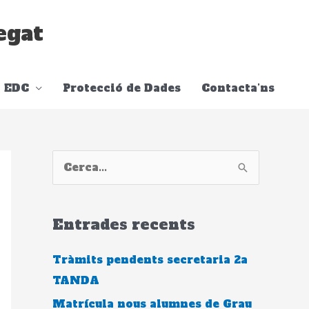
egat
EDC
Protecció de Dades
Contacta’ns
C
e
r
Entrades recents
c
a
Tràmits pendents secretaria 2a
:
TANDA
Matrícula nous alumnes de Grau