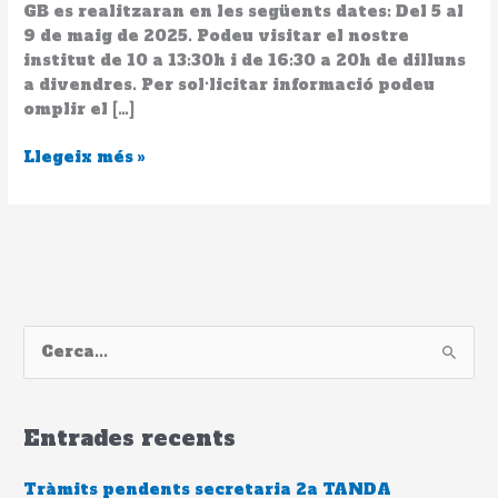
els
GB es realitzaran en les següents dates: Del 5 al
estudis
9 de maig de 2025. Podeu visitar el nostre
institut de 10 a 13:30h i de 16:30 a 20h de dilluns
a divendres. Per sol·licitar informació podeu
omplir el […]
Llegeix més »
C
e
r
Entrades recents
c
a
Tràmits pendents secretaria 2a TANDA