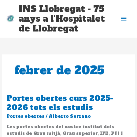
Vés
Me
INS Llobregat - 75
al
anys a l'Hospitalet
contingut
prin
de Llobregat
febrer de 2025
Portes obertes curs 2025-
Portes
obertes
2026 tots els estudis
curs
Portes obertes
/
Alberto Serrano
2025-
2026
Les portes obertes del nostre institut dels
tots
estudis de Grau mitjà, Grau superior, IFE, PFI i