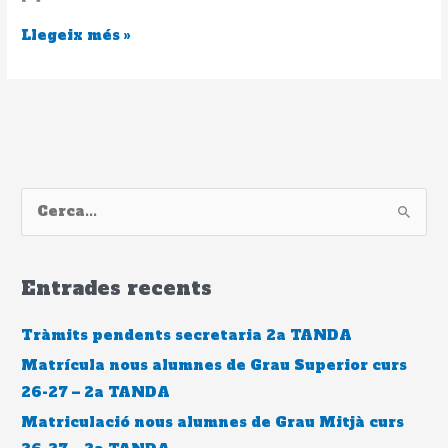
Llegeix més »
C
e
r
Entrades recents
c
a
Tràmits pendents secretaria 2a TANDA
:
Matrícula nous alumnes de Grau Superior curs
26-27 – 2a TANDA
Matriculació nous alumnes de Grau Mitjà curs