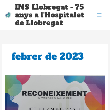
Vés
Me
INS Llobregat - 75
al
anys a l'Hospitalet
contingut
prin
de Llobregat
febrer de 2023
Festa
de
la
ràdio
10è
Aniversari