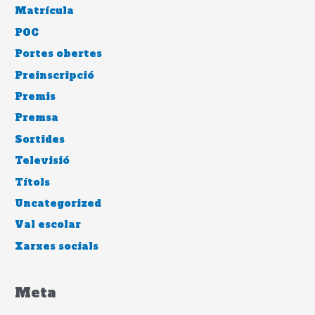
Matrícula
POC
Portes obertes
Preinscripció
Premis
Premsa
Sortides
Televisió
Títols
Uncategorized
Val escolar
Xarxes socials
Meta