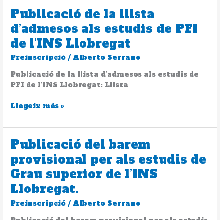
Llobregat
Publicació de la llista
Publicació
de
d’admesos als estudis de PFI
la
de l’INS Llobregat
llista
d’admesos
Preinscripció
/
Alberto Serrano
als
Publicació de la llista d’admesos als estudis de
estudis
PFI de l’INS Llobregat: Llista
de
PFI
Llegeix més »
de
l’INS
Llobregat
Publicació del barem
Publicació
del
provisional per als estudis de
barem
Grau superior de l’INS
provisional
per
Llobregat.
als
Preinscripció
/
Alberto Serrano
estudis
de