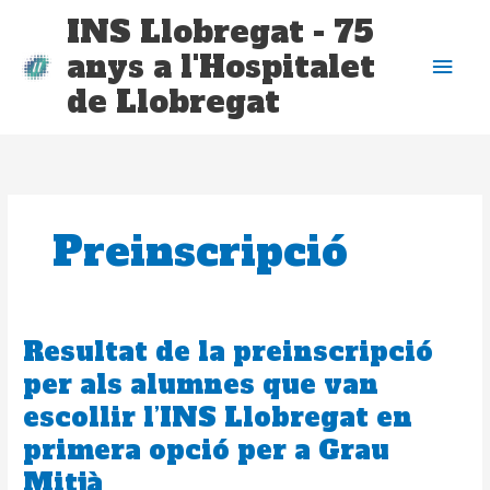
Vés
Me
INS Llobregat - 75
al
anys a l'Hospitalet
contingut
prin
de Llobregat
Preinscripció
Resultat de la preinscripció
Resultat
de
per als alumnes que van
la
escollir l’INS Llobregat en
preinscripció
per
primera opció per a Grau
als
Mitjà