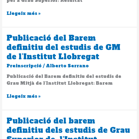
per a Grau Superior: Resultat
Llobregat
en
Llegeix més »
primera
opció
per
Publicació del Barem
Publicació
a
del
Grau
definitiu del estudis de GM
Barem
Superior
de l’Institut Llobregat
definitiu
del
Preinscripció
/
Alberto Serrano
estudis
Publicació del Barem definitiu del estudis de
de
Grau Mitjà de l’Institut Llobregat: Barem
GM
de
Llegeix més »
l’Institut
Llobregat
Publicació del barem
Publicació
del
definitiu dels estudis de Grau
barem