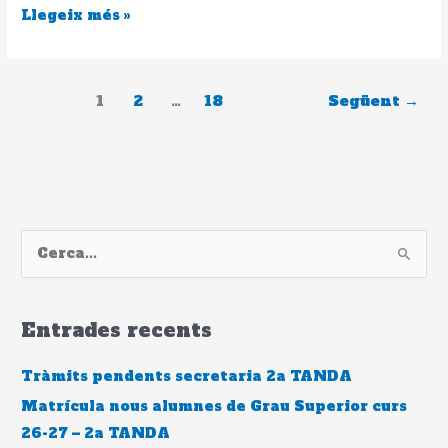
Llegeix més »
Llobregat.
1
2
…
18
Següent
→
C
e
r
Entrades recents
c
a
Tràmits pendents secretaria 2a TANDA
:
Matrícula nous alumnes de Grau Superior curs
26-27 – 2a TANDA