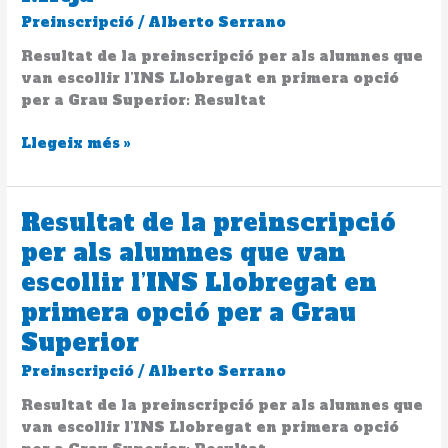
alumnes
que
Preinscripció
/
Alberto Serrano
van
Resultat de la preinscripció per als alumnes que
escollir
van escollir l’INS Llobregat en primera opció
l’INS
per a Grau Superior: Resultat
Llobregat
en
Llegeix més »
primera
opció
per
Resultat de la preinscripció
Resultat
a
de
Grau
per als alumnes que van
la
Mitjà
escollir l’INS Llobregat en
preinscripció
per
primera opció per a Grau
als
Superior
alumnes
que
Preinscripció
/
Alberto Serrano
van
Resultat de la preinscripció per als alumnes que
escollir
van escollir l’INS Llobregat en primera opció
l’INS