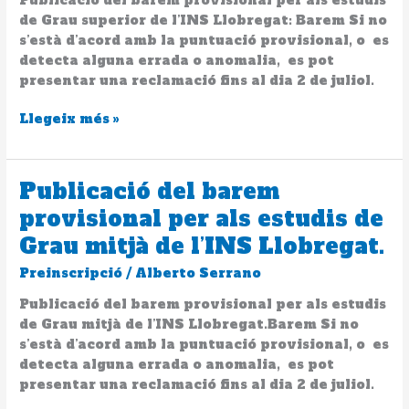
Publicació del barem provisional per als estudis
Grau
de Grau superior de l’INS Llobregat: Barem Si no
superior
s’està d’acord amb la puntuació provisional, o es
de
detecta alguna errada o anomalia, es pot
l’INS
presentar una reclamació fins al dia 2 de juliol.
Llobregat.
Llegeix més »
Publicació del barem
Publicació
del
provisional per als estudis de
barem
Grau mitjà de l’INS Llobregat.
provisional
per
Preinscripció
/
Alberto Serrano
als
Publicació del barem provisional per als estudis
estudis
de Grau mitjà de l’INS Llobregat.Barem Si no
de
s’està d’acord amb la puntuació provisional, o es
Grau
detecta alguna errada o anomalia, es pot
mitjà
presentar una reclamació fins al dia 2 de juliol.
de
l’INS