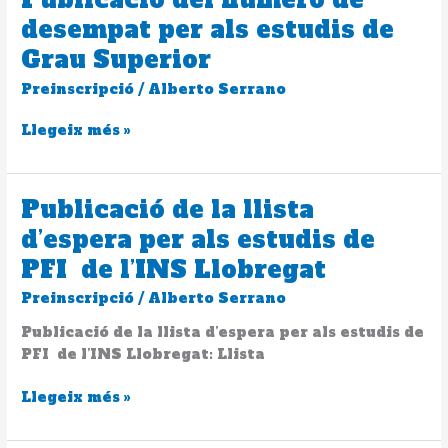
Mitjà
del
desempat per als estudis de
número
Grau Superior
de
desempat
Preinscripció
/
Alberto Serrano
per
als
Llegeix més »
estudis
de
Grau
Publicació de la llista
Publicació
Superior
de
d’espera per als estudis de
la
PFI de l’INS Llobregat
llista
d’espera
Preinscripció
/
Alberto Serrano
per
Publicació de la llista d’espera per als estudis de
als
PFI de l’INS Llobregat: Llista
estudis
de
Llegeix més »
PFI
de
l’INS