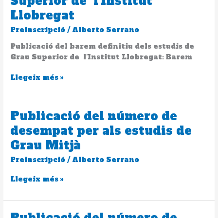
Superior de l’Institut
definitiu
dels
Llobregat
estudis
Preinscripció
/
Alberto Serrano
de
Grau
Publicació del barem definitiu dels estudis de
Superior
Grau Superior de l’Institut Llobregat: Barem
de
l’Institut
Llegeix més »
Llobregat
Publicació del número de
Publicació
del
desempat per als estudis de
número
Grau Mitjà
de
desempat
Preinscripció
/
Alberto Serrano
per
als
Llegeix més »
estudis
de
Grau
Publicació del número de
Publicació