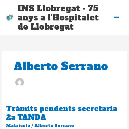
Vés
Me
INS Llobregat - 75
al
anys a l'Hospitalet
contingut
prin
de Llobregat
Alberto Serrano
Tràmits pendents secretaria
Tràmits
pendents
2a TANDA
secretaria
Matrícula
/
Alberto Serrano
2a