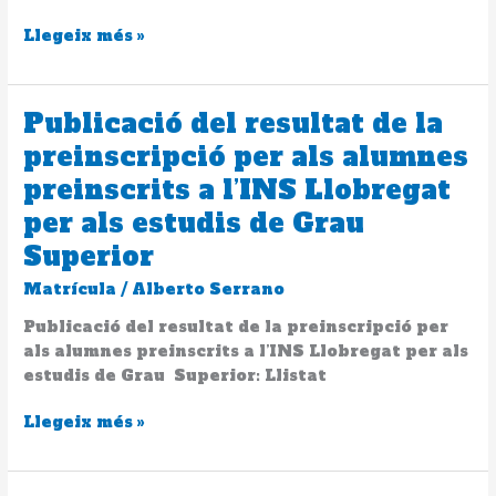
Llegeix més »
Publicació del resultat de la
Publicació
del
preinscripció per als alumnes
resultat
preinscrits a l’INS Llobregat
de
la
per als estudis de Grau
preinscripció
Superior
per
als
Matrícula
/
Alberto Serrano
alumnes
Publicació del resultat de la preinscripció per
preinscrits
als alumnes preinscrits a l’INS Llobregat per als
a
estudis de Grau Superior: Llistat
l’INS
Llobregat
Llegeix més »
per
als
estudis