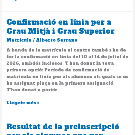
l’INS
Llobregat
a
Confirmació en línia per a
Confirmació
la
en
Grau Mitjà i Grau Superior
segona
línia
tanda
Matrícula
/
Alberto Serrano
per
a
A banda de la matrícula al centre també s’ha de
Grau
fer la confirmació en línia del 10 al 14 de juliol de
Mitjà
2026, ambdós inclosos: T’han donat la teva
i
primera opció: Període de confirmació de
Grau
matrícula en línia per als alumnes als quals se us
Superior
ha assignat plaça en la primera assignació.
T’han donat a partir
Llegeix més »
Resultat de la preinscripció
Resultat
de