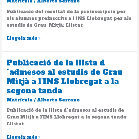
Matrícula
/
Alberto Serrano
per
als
Publicació del resultat de la preinscripció per
alumnes
als alumnes preinscrits a l’INS Llobregat per als
preinscrits
estudis de Grau Mitjà: Llistat
a
l’INS
Llegeix més »
Llobregat
per
als
Publicació de la llista d
Publicació
estudis
de
´admesos al estudis de Grau
de
la
Grau
Mitjà a l’INS Llobregat a la
llista
Mitjà
d
segona tanda
´admesos
Matrícula
/
Alberto Serrano
al
estudis
Publicació de la llista d´admesos al estudis de
de
Grau Mitjà a l’INS Llobregat a la segona tanda:
Grau
Llistat
Mitjà
a
Llegeix més »