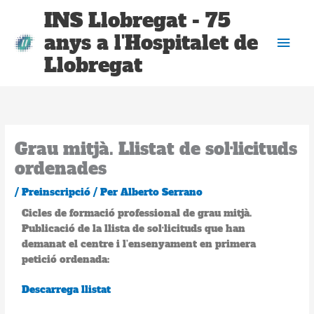
Vés
Men
INS Llobregat - 75
al
anys a l'Hospitalet de
contingut
prin
Llobregat
Grau mitjà. Llistat de sol·licituds
ordenades
/
Preinscripció
/ Per
Alberto Serrano
Cicles de formació professional de grau mitjà.
Publicació de la llista de sol·licituds que han
demanat el centre i l’ensenyament en primera
petició ordenada:
Descarrega llistat