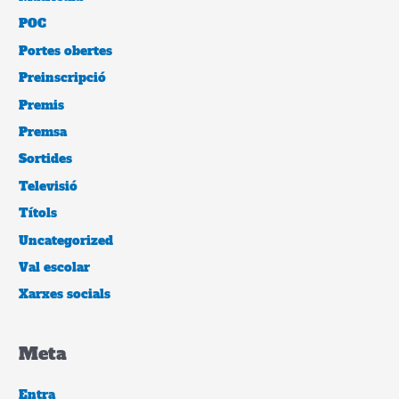
POC
Portes obertes
Preinscripció
Premis
Premsa
Sortides
Televisió
Títols
Uncategorized
Val escolar
Xarxes socials
Meta
Entra