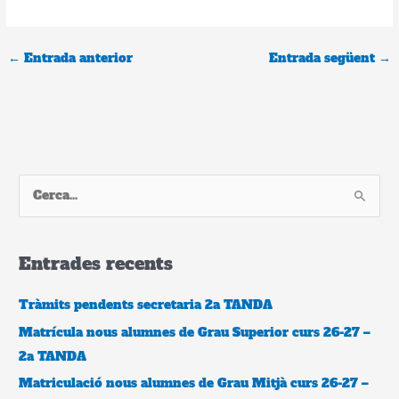
←
Entrada anterior
Entrada següent
→
C
e
r
Entrades recents
c
a
Tràmits pendents secretaria 2a TANDA
:
Matrícula nous alumnes de Grau Superior curs 26-27 –
2a TANDA
Matriculació nous alumnes de Grau Mitjà curs 26-27 –