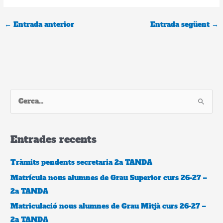
←
Entrada anterior
Entrada següent
→
C
e
r
Entrades recents
c
a
Tràmits pendents secretaria 2a TANDA
:
Matrícula nous alumnes de Grau Superior curs 26-27 –
2a TANDA
Matriculació nous alumnes de Grau Mitjà curs 26-27 –
2a TANDA