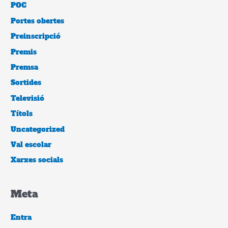
POC
Portes obertes
Preinscripció
Premis
Premsa
Sortides
Televisió
Títols
Uncategorized
Val escolar
Xarxes socials
Meta
Entra