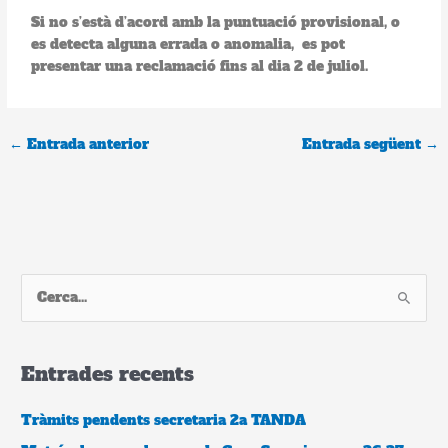
Si no s’està d’acord amb la puntuació provisional, o
es detecta alguna errada o anomalia, es pot
presentar una reclamació fins al dia 2 de juliol.
←
Entrada anterior
Entrada següent
→
C
e
r
Entrades recents
c
a
Tràmits pendents secretaria 2a TANDA
: