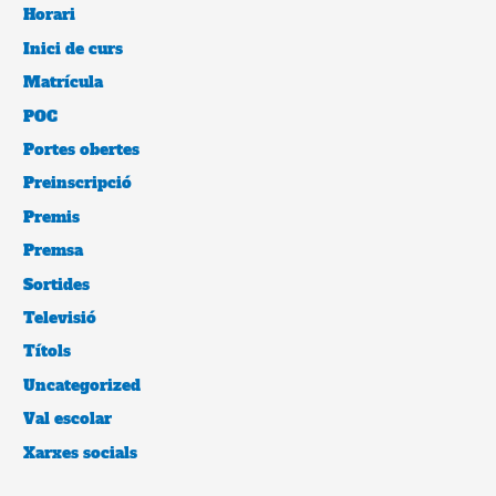
Horari
Inici de curs
Matrícula
POC
Portes obertes
Preinscripció
Premis
Premsa
Sortides
Televisió
Títols
Uncategorized
Val escolar
Xarxes socials