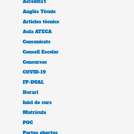
Acredita't
Anglès Tècnic
Articles tècnics
Aula ATECA
Comunicats
Consell Escolar
Consursos
COVID-19
FP-DUAL
Horari
Inici de curs
Matrícula
POC
Portes obertes