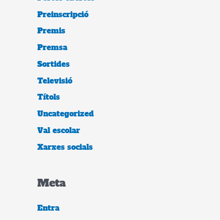
Preinscripció
Premis
Premsa
Sortides
Televisió
Títols
Uncategorized
Val escolar
Xarxes socials
Meta
Entra