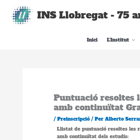
Vés
al
INS Llobregat - 75 a
contingut
Inici
L’Institut
Puntuació resoltes 
amb continuïtat Gr
/
Preinscripció
/ Per
Alberto Serra
Llistat de puntuació resoltes les
amb continuïtat dels estudis: