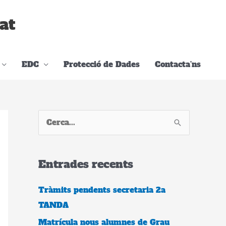
at
EDC
Protecció de Dades
Contacta’ns
C
e
r
Entrades recents
c
a
Tràmits pendents secretaria 2a
:
TANDA
Matrícula nous alumnes de Grau