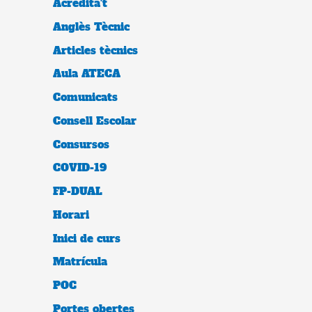
Acredita't
Anglès Tècnic
Articles tècnics
Aula ATECA
Comunicats
Consell Escolar
Consursos
COVID-19
FP-DUAL
Horari
Inici de curs
Matrícula
POC
Portes obertes