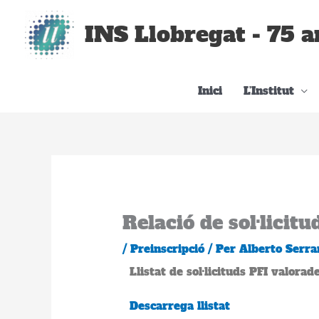
Vés
al
INS Llobregat - 75 a
contingut
Inici
L’Institut
Relació de sol·licitu
/
Preinscripció
/ Per
Alberto Serra
Llistat de sol·licituds PFI valorade
Descarrega llistat