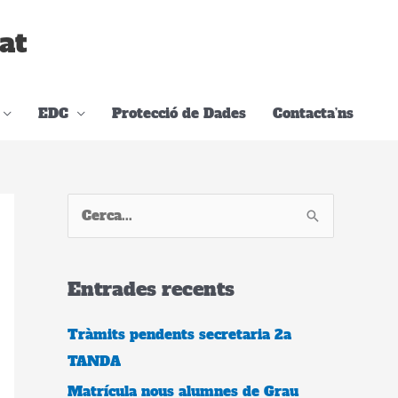
at
EDC
Protecció de Dades
Contacta’ns
C
e
r
Entrades recents
c
a
Tràmits pendents secretaria 2a
:
TANDA
Matrícula nous alumnes de Grau