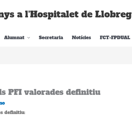
nys a l'Hospitalet de Llobreg
Alumnat
Secretaria
Notícies
FCT-FPDUAL
ds PFI valorades definitiu
no
s definitiu: