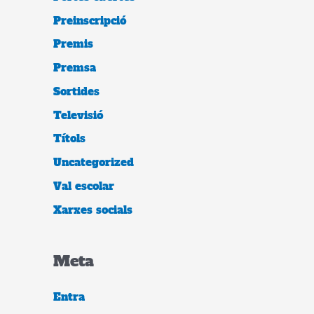
Preinscripció
Premis
Premsa
Sortides
Televisió
Títols
Uncategorized
Val escolar
Xarxes socials
Meta
Entra