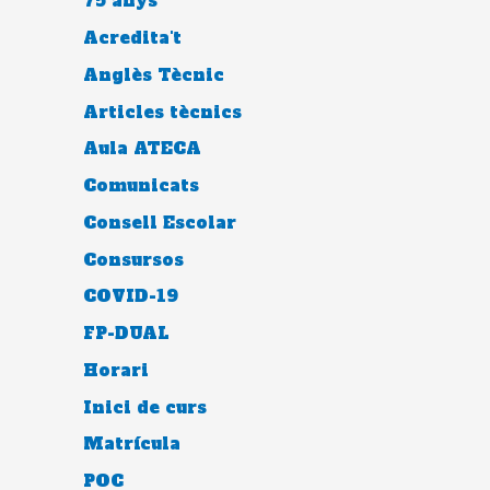
75 anys
Acredita't
Anglès Tècnic
Articles tècnics
Aula ATECA
Comunicats
Consell Escolar
Consursos
COVID-19
FP-DUAL
Horari
Inici de curs
Matrícula
POC