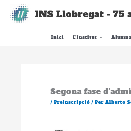
Vés
al
INS Llobregat - 75 
contingut
Inici
L’Institut
Alumna
Segona fase d’admi
/
Preinscripció
/ Per
Alberto S