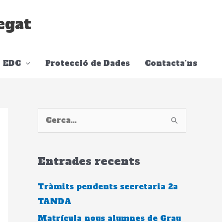
egat
EDC
Protecció de Dades
Contacta’ns
C
e
r
Entrades recents
c
a
Tràmits pendents secretaria 2a
:
TANDA
Matrícula nous alumnes de Grau