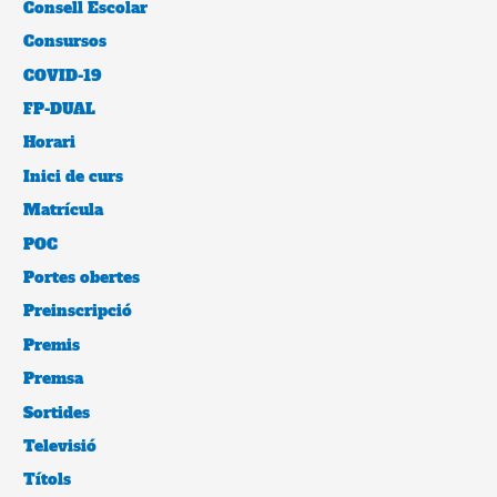
Consell Escolar
Consursos
COVID-19
FP-DUAL
Horari
Inici de curs
Matrícula
POC
Portes obertes
Preinscripció
Premis
Premsa
Sortides
Televisió
Títols