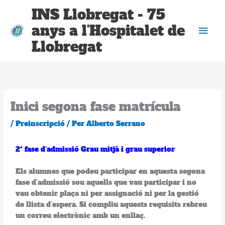
Vés
Men
INS Llobregat - 75
al
anys a l'Hospitalet de
contingut
prin
Llobregat
Inici segona fase matrícula
/
Preinscripció
/ Per
Alberto Serrano
2ª fase d’admissió Grau mitjà i grau superior
Els alumnes que podeu participar en aquesta segona
fase d’admissió sou aquells que vau participar i no
vau obtenir plaça ni per assignació ni per la gestió
de llista d’espera. Si compliu aquests requisits rebreu
un correu electrònic amb un enllaç.