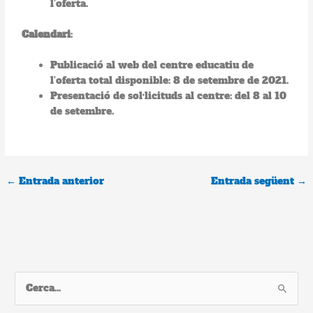
l’oferta.
Calendari
:
Publicació al web del centre educatiu de
l’oferta total disponible: 8 de setembre de 2021.
Presentació de sol·licituds al centre: del 8 al 10
de setembre.
←
Entrada anterior
Entrada següent
→
C
e